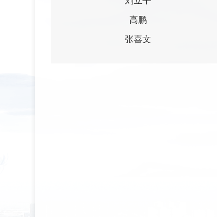
刘立平
高鹏
张喜文