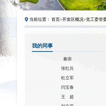
当前位置：
首页
>
开发区概况
>
党工委管
我的同事
秦崇
张红兵
杜立军
闫宝春
王 超