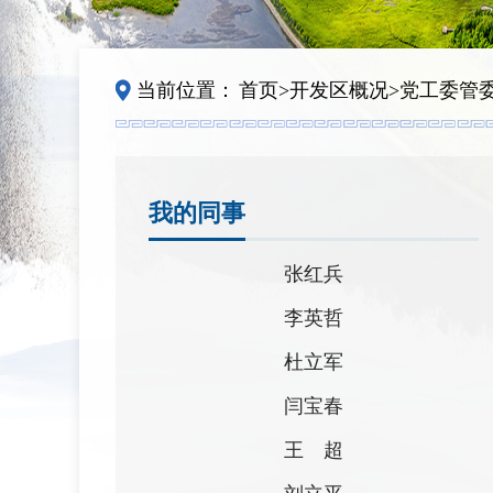
当前位置：
首页
>
开发区概况
>
党工委管
我的同事
张红兵
李英哲
杜立军
闫宝春
王 超