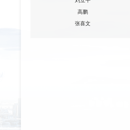
刘立平
高鹏
张喜文