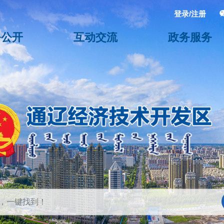
登录/注册
务公开
互动交流
政务服务