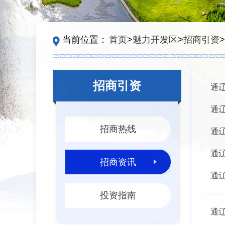
当前位置：
首页
>
魅力开发区
>
招商引资
>
招商引资
通辽
通辽
招商热线
通辽
通辽
招商资讯
通辽
投资指南
通辽