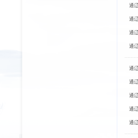
通辽
通辽
通辽
通辽
通辽
通辽
通辽
通辽
通辽