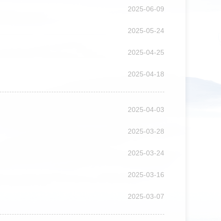
2025-06-09
2025-05-24
2025-04-25
2025-04-18
2025-04-03
2025-03-28
2025-03-24
2025-03-16
2025-03-07