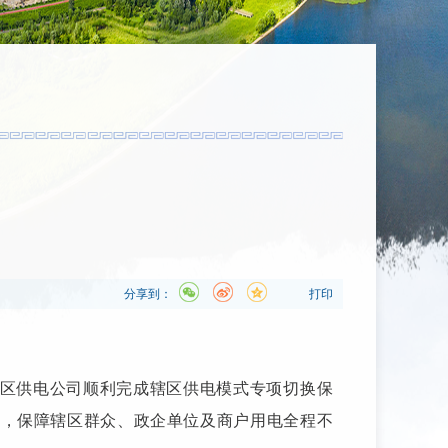
分享到：
打印
区供电公司顺利完成辖区供电模式专项切换保
换，保障辖区群众、政企单位及商户用电全程不