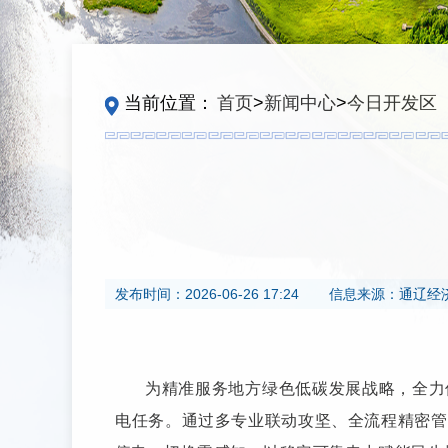
当前位置：
首页
>
新闻中心
>
今日开发区
发布时间：
2026-06-26 17:24
信息来源：
通辽经
为精准服务地方绿色低碳发展战略，全力
电任务。通过多专业联动攻坚、全流程精密管