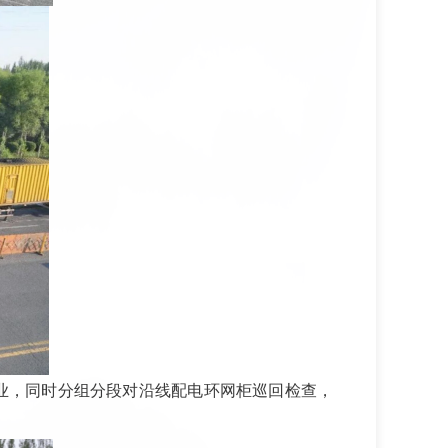
业，同时分组分段对沿线配电环网柜巡回检查，