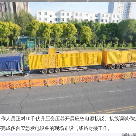
工作人员正对
10
千伏升压变压器开展应急电源接驳、接线调试作
序完成多台应急发电设备的现场布设与线路对接工作。