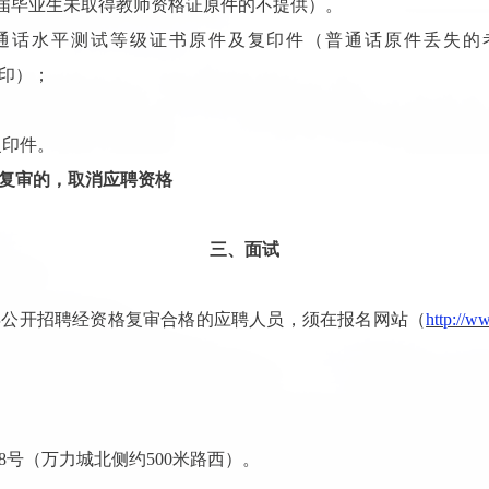
年应届毕业生未取得教师资格证原件的不提供）
。
普通话水平测试等级证书原件及复印件（普通话原件丢失的
图打印）；
复印件。
复审的，取消
应聘资格
三、面试
年
公开招聘
经资格
复审
合格的应聘人员，须在报名网站（
http://w
。
8
号（万力城北侧约
500
米路西）。