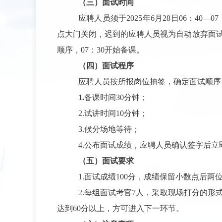
（
三）
面试时间
应聘人员须于
202
5
年
6
月
28
日
06
：
40
—
07
点大门关闭，
迟到的应聘人员视为自动放弃面
顺序，
07
：
30
开始备课。
（
四）
面试程序
应聘人员按所报岗位抽签，确定面试顺序
1.
备课时间
30
分钟；
2.
试讲时间
10
分钟；
3.
候分场地等待；
4.
公布面试成绩，应聘人员确认签字后立
（
五）
面试要求
1
.
面试成绩
100
分，
成绩保留小数点后两
2.
每组面试考官
7
人，
采取现场打分的形
达到
60
分以上，方可进入下一环节。