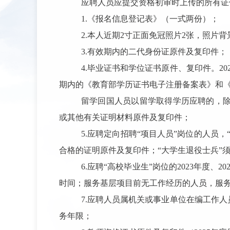
应聘人员应提交资格初审时上传的所有证
1.《报名信息登记表》（一式两份）；
2.本人近期2寸正面免冠照片2张，照片
3.
有效期内的二代身份证原件及复印件
；
4.
毕业证书和学位证书原件、复印件。
20
期内的
《
教育部学历证书电子注册备案表
》
和
留学回国人员以留学取得学历应聘的，
或其他有关证明材料原件及复印件；
5
.
应聘定向招聘
“项目人员”岗位的人员
合格的证明
原件及复印件；
“大学生退役士兵”
6.
应聘
“高校毕业生”岗位的
2023
年度、
20
时间；
服务基层项目前无工作经历的人员，服
7.
应聘人员属机关或事业单位在编工作人
务年限
；