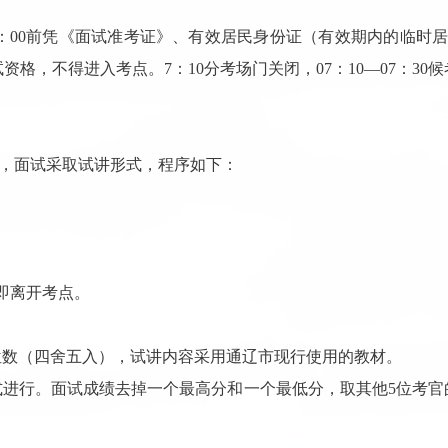
：
00
前凭《面试准考证》、有效居民身份证（有效期内的临时
试资格，不得进入考点。
7
：
10
分考场门关闭，
07
：
10
—
07
：
30
候
，面试采取试讲形式，程序如下：
即离开考点。
位数（四舍五入）
，
试讲内容采用通辽市现行使用的教材。
式进行。面试成绩去掉一个最高分和一个最低分，取其他
5
位考官