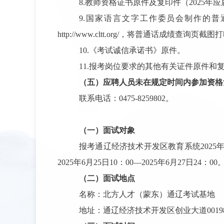
8
.教师资格证书原件及复印件
（
2025
9
.国家语言文字工作委员会制作的
http://www.cltt.org/，将普通话成绩查询页截
10
.《考试诚信承诺书》原件。
1
1.报考岗位要求的其他有关证件原件和
（
五）
应聘人员未在规定时间内参加资格
联系电话：
0475-8259802。
（
一）
面试对象
报考通
辽经济技术开发区教育系统
202
5
202
5
年
6
月
25
日
10
：
00
—
202
5
年
6
月
27
日
24
：
00
（
二）
面试地点
名称：北方人才（蒙东）通辽考试基地
地址：通辽经济技术开发区创业大道
0019