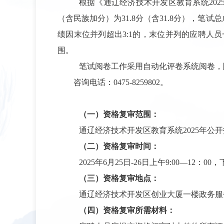
根据《通辽经济技术开发区教育系统
202
（含民族加分）为
31.8
分（含
31.8
分），笔试总
绩
因末位
并列超出
3:1的，
末位并列的应聘人员
围。
笔试阅卷工作采用自动化评卷系统阅卷，
咨询电话：
0475-8259802。
（
一）
资格复审范围：
通辽经济技术开发区教育系统
202
5
年
公开
（
二）
资格复审时间：
2025
年
6
月
25日-26
日
上
午
9:00—12：00
，
（
三）
资格复审地点：
通辽经济技术开发区创业大厦
一
楼政务服
（
四）
资格复审所需材料：