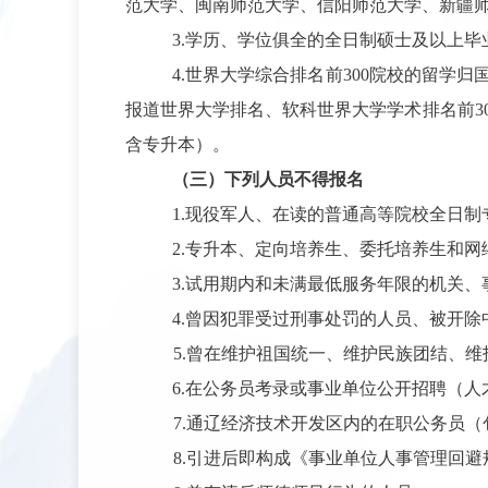
范大学、闽南师范大学、信阳师范大学、新疆
3.
学历、学位俱全的全日制硕士及以上毕
4.
世界大学综合排名前
300
院校的留学归
报道世界大学排名、软科世界大学学术排名前
3
含专升本）。
（三）下列人员不得报名
1.
现役军人、在读的普通高等院校全日制
2.
专升本、定向培养生、委托培养生和网
3.
试用期内和未满最低服务年限的机关、
4.
曾因犯罪受过刑事处罚的人员、被开除
5.
曾在维护祖国统一、维护民族团结、维
6.
在公务员考录或事业单位公开招聘（人
7.
通辽经济技术开发区内的在职公务员（
8.
引进后即构成《事业单位人事管理回避