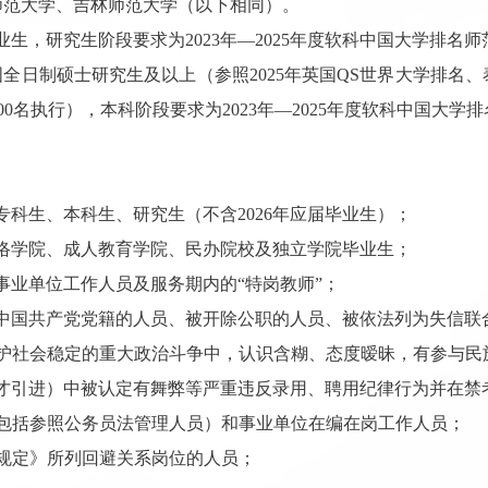
师范大学、吉林师范大学（以下相同）。
业生，研究生阶段要求为
2023
年
—2025
年度软科中国大学排名师
国全日制硕士研究生及以上（参照
2025
年英国
QS
世界大学排名、
00
名执行），本科阶段要求为
2023
年
—2025
年度软科中国大学排
专科生、本科生、研究生（不含
2026
年应届毕业生）；
络学院、成人教育学院、民办院校及独立学院毕业生；
事业单位工作人员及服务期内的
“
特岗教师
”
；
中国共产党党籍的人员、被开除公职的人员、被依法列为失信联
护社会稳定的重大政治斗争中，认识含糊、态度暧昧，有参与民
才引进）中被认定有舞弊等严重违反录用、聘用纪律行为并在禁
包括参照公务员法管理人员）和事业单位在编在岗工作人员；
规定》所列回避关系岗位的人员；