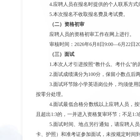
4.
应聘人员在报名时提供的个人联系方式
5.
本次报名不收取报名费及考试费。
（二）资格初审
应聘人员的资格初审工作在网上进行。
审核时间：
2026
年
6
月
8
日
9:00—6
月
22
日
2
（三）面试
1.
本次人才引进按照
“
教什么、考什么
”
的
2.
面试成绩满分为
100
分，保留小数点后
3.
面试环节除小学英语岗位外，均须使用
按零分处理。
4.
面试最低合格分数线以上应聘人员，按
且超出
1:3
的，一并进入资格复审环节；不足
1:3
5.
面试时间、地点另行通知，请应聘人员
卡、护照）和准考证参加面试，未按规定时间