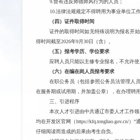
9.
曾有违反师德师风行为的人员；
10.
法律法规规定不得聘用为事业单位工
（四）证件取得时间
证件的取得时间如无特殊说明为报名开始
得时间截至
2026
年
9
月
30
日（含）。
（五）报考学历、学位要求
应聘人员只能以主修专业报名，不允许使
（六）在编在岗人员报考要求
在职公务员（包括参照公务员法管理人
在服务期或试用期，并加盖公章），在办理聘
三、引进程序
本次人才引进
由中共通辽市委人才工作领
均在开发区官网（
https://kfq.tongliao.gov.cn/
）
“
仔细阅读而造成的后果由考生自负。