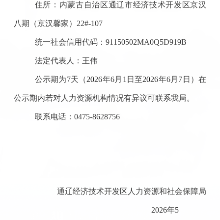
住所：
内蒙古自治区通辽
市
经济技术开发区
京汉
八期（京汉馨家）
22#-107
统一社会信用代码：
911
50502MA0Q5D919B
法定代表人：王伟
公示期为
7
天（
202
6
年
6
月
1
日至
202
6
年
6
月
7
日
）在
公示期内若对
人力资源
机构情况有异议可联系我局。
联系电话：
0475-8628756
通辽经济技术开发区人力资源和社会保障局
202
6
年
5