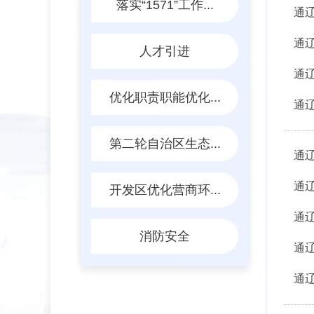
落实“1571”工作...
通
通
人才引进
通
优化职责职能优化...
通
第二轮自治区生态...
通
通
开发区优化营商环...
通
消防安全
通
通