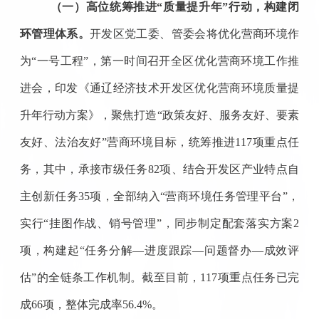
（一）高位统筹推进
“质量提升年”行动，构建闭
环管理体系
。
开发区党工委、管委会将优化营商环境作
为
“一号工程”，
第一时间
召开全区优化营商环境工作推
进会，印发《通辽经济技术开发区优化营商环境质量提
升年行动方案》，聚焦打造
“政策友好、服务友好、要素
友好、法治友好”营商环境目标，统筹推进117项重点任
务，其中
，
承接市级任务
82项、结合开发区产业特点自
主创新任务35项，全部纳入“营商环境
任务
管理平台
”，
实行“挂图作战、销号管理”，同步制定配套落实方案2
项，构建起“任务分解—进度跟踪—问题督办—成效评
估”的全链条工作机制。截至
目前
，
117项重点任务
已
完
成
66
项，整体完成率
56.4
%
。