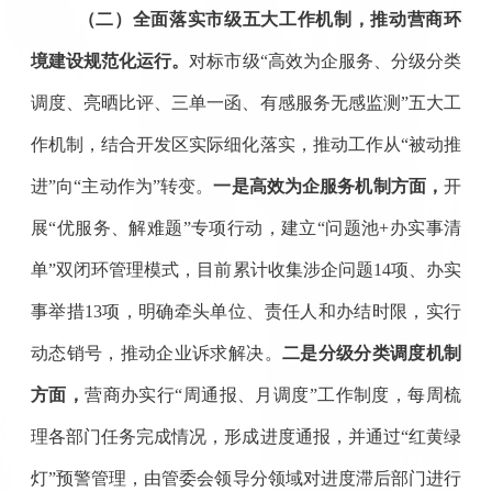
（二）全面落实市级五大工作机制，推动营商环
境建设规范化运行
。
对标市级
“高效为企服务、分级分类
调度、亮晒比评、三单一函、有感服务无感监测”五大工
作机制，结合开发区实际细化落实，推动工作从“被动推
进”向“主动作为”转变。
一是
高效为企服务机制
方面，
开
展
“优服务、解难题”专项行动，建立“问题池+办实事清
单”双闭环管理
模式
，
目前
累计收集涉企问题
14项、办实
事举措13项，明确牵头单位、责任人和办结时限，实行
动态销号，推动企业诉求解决。
二是
分级分类调度机制
方面，
营商办实行
“周通报、月调度”工作制度，每周梳
理各部门任务完成情况，形成进度通报，
并通过
“
红黄绿
灯
”
预警管理
，由管委会领导分领域
对进度滞后部门进行