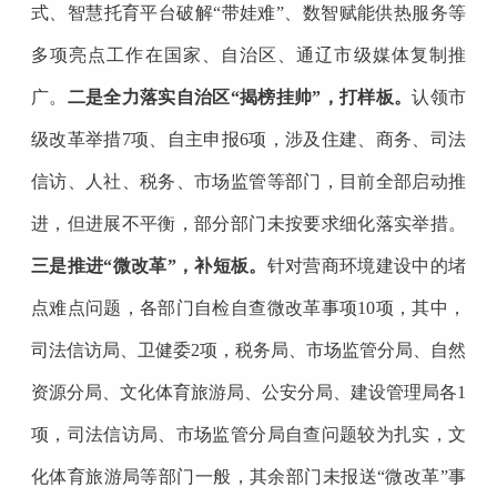
式
、
智慧托育平台
破解
“带娃难”、数智赋能供热服务等
多项亮点工作在国家、自治区、通辽市级媒体
复制
推
广。
二是全力落实
自治区
“揭榜挂帅”
，打样板。
认领市
级改革举措
7项、自主申报6项，涉及住建、商务、司法
信访、人社、税务、市场监管等部门，目前全部启动推
进，但进展不平衡，部分部门未按要求细化落实举措。
三是推进
“
微改革
”，
补短板
。
针对营商环境建设中的堵
点难点问题，
各部门自检自查
微改革事项
10
项，
其中，
司法信访
局、卫健委
2项，
税务局、市场监管分局、自然
资源分局、文化体育旅游局、公安分局、建设管理局各
1
项，司法信访局、市场监管分局自查问题较为扎实，文
化体育旅游局等部门一般
，
其余部门未报送
“微改革”事