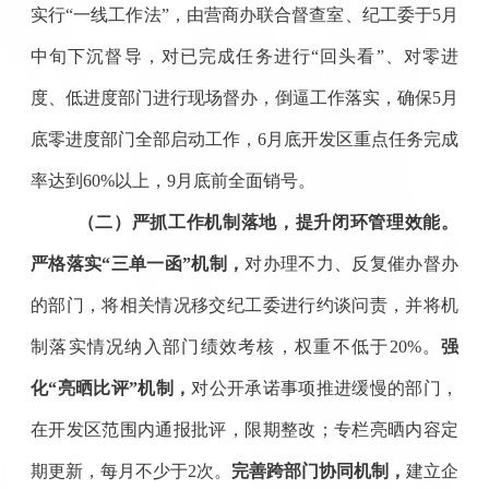
实行“一线工作法”，由营商办联合督查室、纪工委
于
5月
中旬
下沉督导，对
已完成任务进行
“回头看”
、
对
零进
度
、
低进度部门进行现场督办，倒逼工作落实，确保
5
月
底零进度部门全部启动工作，
6月底
开发区
重点任务完成
率达到
60%以上，9月底
前
全面销号。
（二）严抓工作机制落地，提升闭环管理效能
。
严格落实
“三单一函”机制，
对办理不力、
反复催办督办
的部门，将相关情况移交纪工委进行约谈问责，
并
将机
制落实情况纳入部门绩效考核，权重不低于
20%。
强
化
“亮晒比评”机制，
对公开承诺事项推进缓慢的部门，
在
开发区
范围内通报批评，限期整改
；
专栏亮晒内容
定
期更新
，每月不少于
2次。
完善跨部门协同机制，
建立企