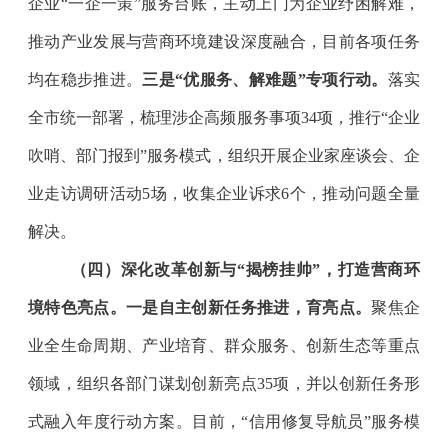
企业
“一企一策”服务台账，主动上门为企业纾困解难，
推动产业发展与营商环境建设深度融合
，目前各项任务
均在稳步推进
。
三是
“
优服务
、
解难题
”
专项行动
。
落实
全市统一部署，梳理涉企高频服务事项
34
项
，推行
“企业
吹哨、部门报到”服务模式，组织开展企业家座谈会、企
业走访调研活动
5
场
，收集企业诉求
6
个
，推动问题
全量
解决。
（四）深化改革创新与
“揭榜挂帅”，打造营商环
境特色亮点
。
一是
自主创新任务推进
，育亮点。
聚焦企
业全生命周期、产业培育、群众服务、创新生态等重点
领域，组织各部门谋划创新亮点
35项，并以创新任务形
式融入年度行动方案。目前，“信用修复导航员”服务模