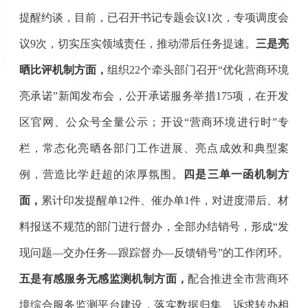
提醒约谈，
目前，已召开书记专题会议
1次，专项调度会
议9次，
切实
压实领域责任，推动滞后任务提速。
三是
亮
晒比评机制
方面，
组织
22个牵头部门召开“优化营商环境
亮承诺”新闻发布会，公开承诺服务举措175项，在开发
区官网、公众号全量公示；开设“营商环境进行时”专
栏，常态化亮晒各部门工作进展、亮点成效和典型案
例，营造比学赶超的浓厚氛围。
四是
三单一函机制
方
面，
累计印发提醒单
12
件、催办单
1件，对进度滞后、材
料报送不规范的部门进行督办，全部办结销号，形成“发
现问题—交办任务—跟踪督办—反馈销号”的工作闭环。
五是
有感服务无感监测机制
方面，
配合推进全市营商环
境综合服务监测平台建设，落实数据归集、诉求转办相