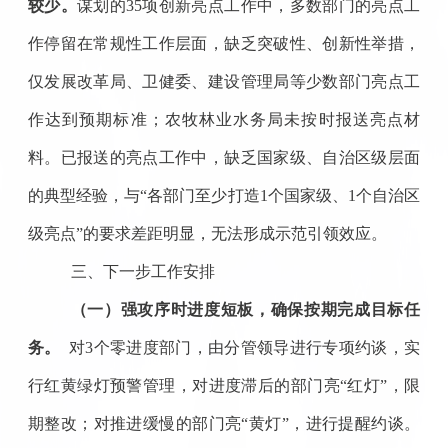
较少
。
谋划的
35项创新亮点工作中，多数部门的亮点工
作停留在常规性工作层面，缺乏突破性、创新性举措
，
仅发展改革局、卫健委、建设管理局等少数部门亮点工
作达到预期标准；农牧林业水务局未按时报送亮点材
料
。
已报送的亮点工作中，缺乏国家级、自治区级层面
的典型经验，与
“
各部门
至少
打造
1个国家级、
1
个自治区
级亮点
”的要求差距明显，无法形成示范引领效应。
三、下一步工作安排
（一）
强攻序时进度短板，确保按期完成目标任
务
。
对
3
个零进度部门
，
由分管领导进行专项约谈，实
行红黄绿灯预警管理，对进度滞后的部门亮
“红灯”，限
期整改；对推进缓慢的部门亮“黄灯”，进行提醒约谈。