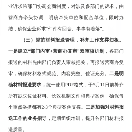
业诉求跨部门协调会商制度，对涉及多部门的诉求，由
营商办牵头协调，明确牵头单位和配合单位，限时办
结，确保企业诉求
“件件有回音、事事有着落”。
（三）规范材料报送管理，补齐工作支撑短板
。
一是
建立
“部门内审+营商办复审”双审核机制，
各部门
报送的材料先由部门负责人审核把关，再报送营商办复
审，确保材料格式规范、内容完整、佐证充分。
二是
明
确材料报送要求，
统一使用
PDF格式，于5月1
1
日前补齐
所有缺失佐证材料、长效机制文件和典型案例，确保每
个重点举措都有
2-3个典型案例支撑。
三是
加强对材料报
送工作的业务指导，
定期组织培训，提升各部门材料报
送质量。