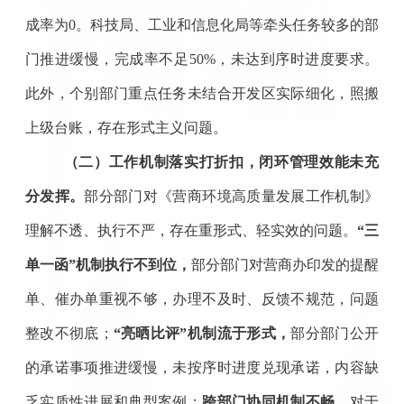
成率为
0。
科技局、工业和信息化局
等牵头任务
较
多的部
门推进缓慢，完成率不足
50%，未达到序时进度要求
。
此外，个别部门重点
任务未结合开发区实际细化，照搬
上级台账，存在形式主义问题
。
（二）工作机制落实打折扣，闭环管理效能未充
分发挥
。
部分部门对
《营商环境高质量发展工作机制》
理解不透、执行不严，存在重形式、轻实效的问题
。
“三
单一函”机制执行不到位，
部分部门对营商办印发的提醒
单、催办单重视不够，办理不及时、反馈不规范，问题
整改不彻底；
“亮晒比评”机制流于形式，
部分部门公开
的承诺事项推进缓慢，未按序时进度兑现承诺，内容缺
乏实质性进展和典型案例
；
跨部门协同机制不畅，
对于