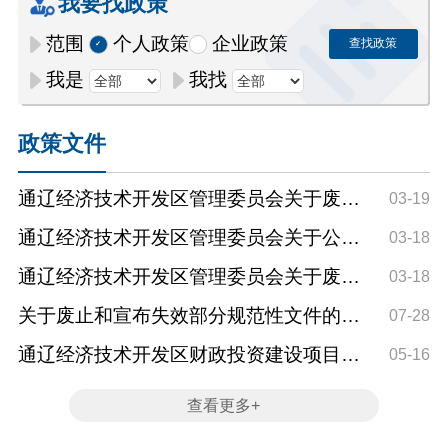
我要找政策
范围
个人政策
企业政策
查找政策
我是
我找
政策文件
通辽经济技术开发区管理委员会关于废止
03-19
通经技党政综办发〔202...
通辽经济技术开发区管理委员会关于公布
03-18
2025年本级行政权力事...
通辽经济技术开发区管理委员会关于废止
03-18
通经技党政综办字〔202...
关于废止和宣布失效部分规范性文件的通
07-28
知
通辽经济技术开发区财政投资建设项目评
05-16
审管理办法
查看更多+