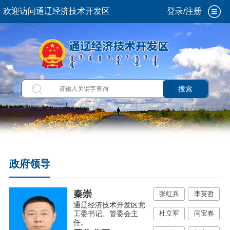
欢迎访问通辽经济技术开发区
登录/注册
搜索
政府领导
秦崇
张红兵
李英哲
通辽经济技术开发区党
杜立军
闫宝春
工委书记、管委会主
任。