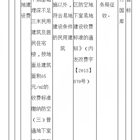
地建
施以外，
区防空地
务局征
埋深不足
国
标
设费
符合易地
下室易地
收。
三米民用
库
建设条件
建设收费
建筑及居
的民用建
标准的通
民住宅
筑
知》（内
楼，按地
发改费字
面总建筑
【2013】
面积65
870号）
元/m2的
收费标准
缴纳防空
（三）普
通地下室