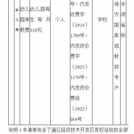
号、内发
地
中
幼儿
幼儿园每
幼
改费字
方
项
园保
生每月
个人
学校
儿
〔2014〕
国
省
教费
210元
园
1700号、
库
标
内发改价
或
费字
财
〔2021〕
政
1170号、
专
内发改价
户
费函
〔2022〕
864号
说明：本清单包含了通辽经济技术开发区有权征收的全部