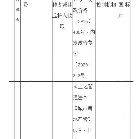
费
种者或其
控制机构
国
标
员
改价格
监护人收
库
会
〔2016〕
取
488号、内
发改价费
字
〔2020〕
242号
《土地管
理法》
《城市房
地产管理
法》、国