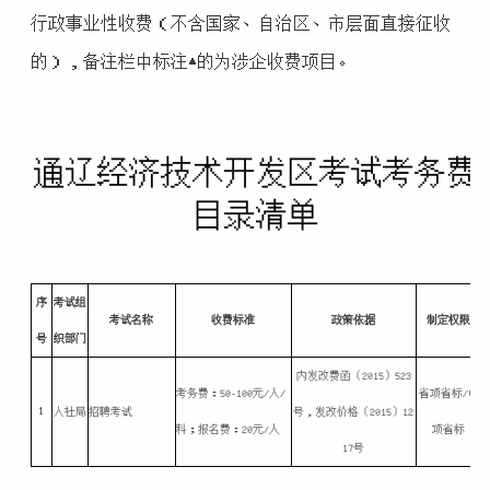
行政事业性收费（不含国家、自治区、市层面直接征收
的），备注栏中标注▲的为涉企收费项目。
通辽经济技术开发区考试考务费
目录清单
序
考试组
考试名称
收费标准
政策依据
制定权限
号
织部门
内发改费函〔2015〕523
考务费：50-100元/人/
省项省标/中
1
人社局
招聘考试
号，发改价格〔2015〕12
科；报名费：20元/人
项省标
17号