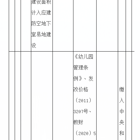
建设面积
计入应建
防空地下
室易地建
设
《幼儿园
管理条
例》、发
改价格
缴
〔2011〕
入
3207号、
中
教财
央
〔2020〕5
和