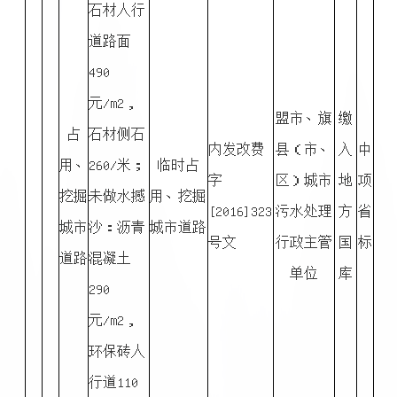
石材人行
道路面
490
元/m2，
盟市、旗
缴
占
石材侧石
内发改费
县（市、
入
中
用、
260/米；
临时占
字
区）城市
地
项
挖掘
未做水撼
用、挖掘
[2016]323
污水处理
方
省
城市
沙：沥青
城市道路
号文
行政主管
国
标
道路
混凝土
单位
库
290
元/m2，
环保砖人
行道110