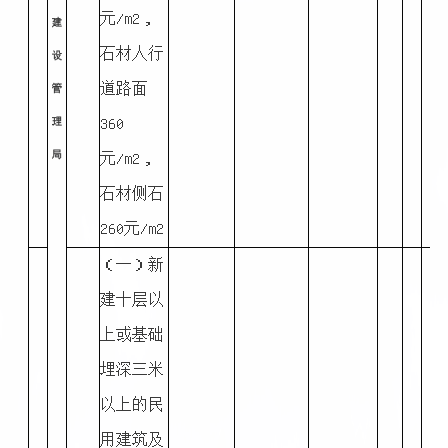
元/m2，
建
石材人行
设
道路面
管
360
理
局
元/m2，
石材侧石
260元/m2
（一）新
建十层以
上或基础
埋深三米
以上的民
用建筑及