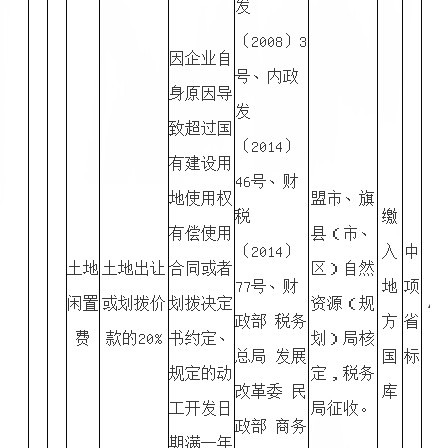
发
〔2008〕3
因企业自
号、内政
身原因导
发
致超过国
〔2014〕
有建设用
46号、财
地使用权
盟市、旗
税
缴
有偿使用
县（市、
〔2014〕
入
中
土地
土地出让
合同或者
区）自然
77号、财
地
项
闲置
或划拨价
划拨决定
资源（规
▲
政部 税务
方
省
费
款的20%
书约定、
划）局核
总局 发展
国
标
规定的动
定，税务
改革委 民
库
工开发日
局征收。
政部 商务
期满一年