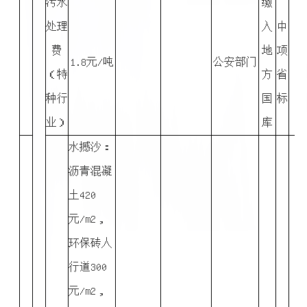
污水
缴
处理
入
中
费
地
项
1.8元/吨
公安部门
（特
方
省
种行
国
标
业）
库
水撼沙：
沥青混凝
土420
元/m2，
环保砖人
行道300
元/m2，