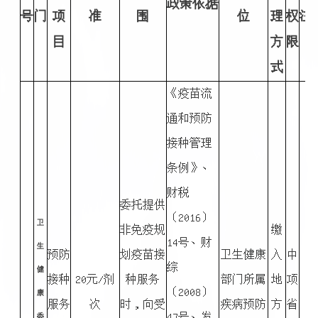
政策依据
号
门
项
准
围
位
理
权
注
目
方
限
式
《疫苗流
通和预防
接种管理
条例》、
财税
委托提供
〔2016〕
卫
非免疫规
缴
14号、财
生
预防
划疫苗接
卫生健康
入
中
综
健
接种
20元/剂
种服务
部门所属
地
项
〔2008〕
康
服务
次
时，向受
疾病预防
方
省
47号、发
委