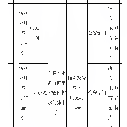
缴
污水
入
中
处理
0.95元/
地
项
费
公安部门
吨
方
省
（居
国
标
民）
库
污水
缴
有自备水
处理
通发改价
入
中
源并向市
费
费字
地
项
1.4元/吨
政管网排
公安部门
（非
〔2014〕
方
省
水的排水
居
84号
国
标
户
民）
库