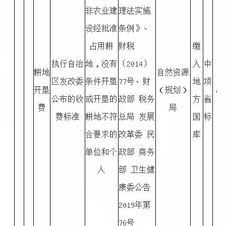
非农业建
理法实施
设经批准
条例》、
占用耕
财税
缴
执行自治
地，没有
〔2014〕
入
中
耕地
自然资源
区发改委
条件开垦
77号、财
地
项
开垦
（规划）
▲
公布的收
或开垦的
政部 税务
方
省
费
局
费标准
耕地不符
总局 发展
国
标
合要求的
改革委 民
库
单位和个
政部 商务
人
部 卫生健
康委公告
2019年第
76号