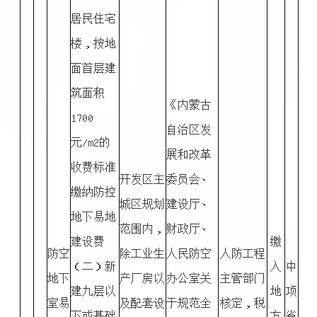
居民住宅
楼，按地
面首层建
筑面积
《内蒙古
1700
自治区发
元/m2的
展和改革
收费标准
开发区主
委员会、
缴纳防控
城区规划
建设厅、
地下易地
范围内，
财政厅、
建设费
缴
防空
除工业生
人民防空
人防工程
（二）新
入
中
地下
产厂房以
办公室关
主管部门
建九层以
地
项
室易
及配套设
于规范全
核定，税
下或基础
方
省