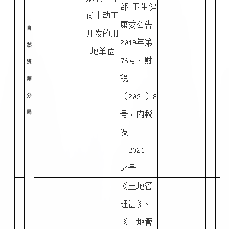
部 卫生健
尚未动工
康委公告
自
开发的用
2019年第
然
地单位
76号、财
资
税
源
〔2021〕8
分
局
号、内税
发
〔2021〕
54号
《土地管
理法》、
《土地管