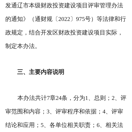
发通辽市本级财政投资建设项目评审管理办法
的通知》（通财规〔
2022
〕
975
号）等法律和行
政规定，结合开发区财政投资建设项目实际，
制定本办法。
三、主要内容说明
本办法共计
7
章
24
条，分为
1
、
总则；
2
、
评
审范围和内容；
3
、
评审程序和依据；
4
、
评审
结论和应用；
5
、
各单位相关职责；
6
、
相关法