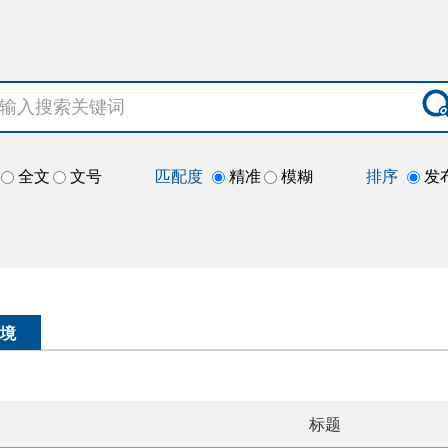
全文
文号
匹配度
精准
模糊
排序
发
境
标题