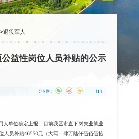
>
退役军人
项公益性岗位人员补贴的公示
分享到：
打印
用人单位确定上报，目前我区市直下岗失业就业
位人员补贴
46550
元（大写：肆万陆仟伍佰伍拾