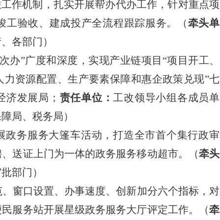
联工作机制，
扎实开展帮办代办工作，
针对重点项
竣工验收、建成投产全流程跟踪服务。
（
牵头单
街、各部门）
次办”广
度和深度，实现产业链项
目
“项
目开工、
人力资源配置、生产要素保障和惠企政策兑现
”
七
经济发展局；
责任单位：
工改领导小组各成员单
保障局、税务局）
展政务服务大篷车活动，打造全市首个集行政审
聘、送证上门为一体的政务服务移动超市。
（
牵头
审批部门）
范、窗口设置、办事速度、创新加分六个指标，对
便民服务站开展星级政务服务大厅评定工作。
（
牵