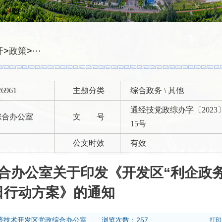
开
>
政策
>
···
26961
主题分类
综合政务 \ 其他
通经技党政综办字〔2023
综合办公室
文 号
15号
公文时效
有效
合办公室关于印发《开发区“利企政
日行动方案》的通知
济技术开发区党政综合办公室
浏览次数：257
打印