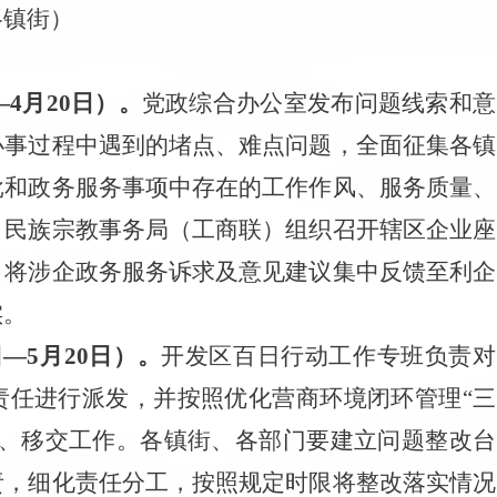
各镇街）
—
4
月
20
日）。
党政综合办
公室发布问题线索和意
办事过程中遇到的堵点、难点问题，全面征集各镇
批和政务服务事项中存在的工作作风、服务质量、
。民族宗教事务局（工商联）组织召开辖区企业座
，将涉企政务服务诉求及意见建议集中反馈
至利企
实。
日
—
5
月
20
日）。
开发区百日行动工作专班负责对
责任进行派发，并按照优化营商环境闭环
管理
“三
、移交工作。各镇街
、
各部门要建立问题整改台
责，细化责任分工，按照规定时限将整改落实情况