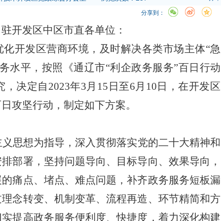
分享到：
，驻开发区中区市直各单位：
优化开发区营商环境，及时解决各类市场主
体
“急
务水平，按照《通辽
市
“利企政务服务”百
日行动
究，决定自
2023
年
3
月
15
日至
6
月
10
日，在开发区
百日攻坚行动，制定如下方案。
主义思想为指导，深入贯彻落实党的二十大精神和
安排部署，坚持问题导向、目标导向、效果导向，
展的痛点、堵点、难点问题，补齐政务服务短板漏
过理念转变、机制变革、流程再造、环节精简和方
切实提高政务服务便利度、快捷度，着力深化构建