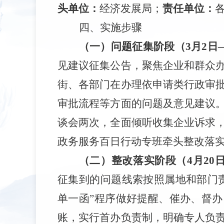
头单位：
经济发展局；
责任单位：
四、实施步骤
（一）问题征集阶段（
3
月
2
日
见建议征集公告，聚焦企业和群众
街
、
各部门在办理依申请类行政审
审批流程等方面的问题及意见建议
谈会两次，全面倾听收集企业诉求
政务服务百日行动专班牵头整改落
（二）整改落实阶段（
4
月
20
征集到的问题线索按照属地和部门
单一函”程
序做好提醒、催办、督办
账，实行首办负责制，明确专人负