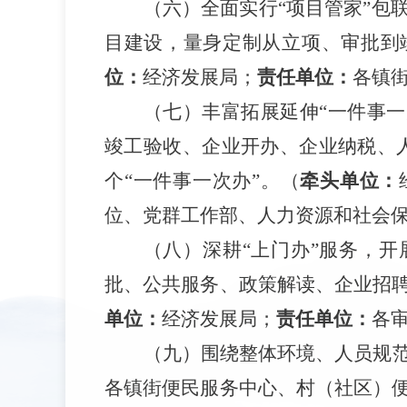
（六）全面实
行
“项目管家”包
目建设，量身定制从立项、审批到
位：
经济发展局；
责任单位：
各镇
（七）丰富拓展延
伸
“一件事一
竣工验收、企业开办、企业纳税、
个
“一件事一次办”
。
（
牵头单位：
位、
党群工作部、
人力资源和社会
（八）深
耕
“上门办”服
务，开
批、公共服务、政策解读、企业招
单位：
经济发展局；
责任单位：
各
（九）围绕整体环境、人员规
各镇街便民服务中心、村（社区）