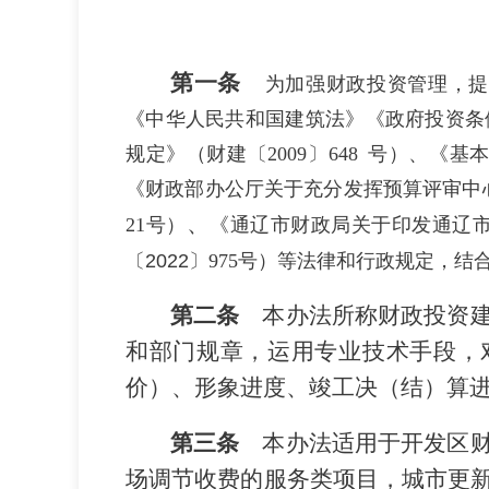
第一条
为加强财政投资管理，提
《中华人民共和国建筑法》《政府投资条
规定》（财建〔
2009
〕
648
号）、《基
《财政部办公厅关于充分发挥预算评审中
、
21
号）
《通辽市财政局关于印发通辽
〔
2022
〕
975
号）等法律和行政规定，结
第二条
本办法所称财政投资
和部门规章，运用专业技术手段，
价
）
、形象进度、竣工
决（
结
）
算
第三条
本办法适用于
开发区
场调节收费的服务类项目，城市更